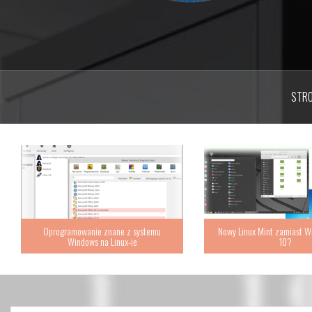
STR
Oprogramowanie znane z systemu
Nowy Linux Mint zamiast W
Windows na Linux-ie
10?