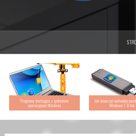
STR
Programy startujące z systemem
Jak stworzyć wirtualny pend
operacyjnym Windows
Windows 7, 8 lub 