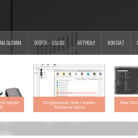
ONA GŁÓWNA
OFERTA – USŁUGI
ARTYKUŁY
KONTAKT
rive systemu
Oprogramowanie znane z systemu
Nowy Linux
10.
Windows na Linux-ie