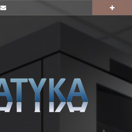
E-
mail