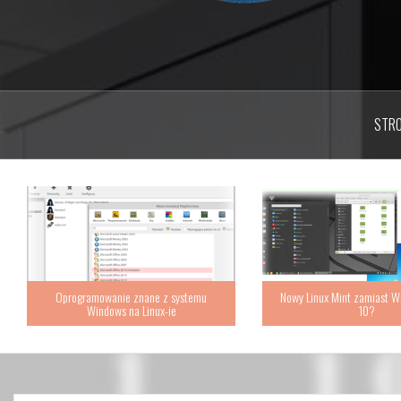
STR
Oprogramowanie znane z systemu
Nowy Linux Mint zamiast W
Windows na Linux-ie
10?